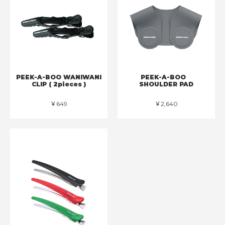
PEEK-A-BOO WANIWANI
PEEK-A-BOO
CLIP ( 2pieces )
SHOULDER PAD
￥649
￥2,640