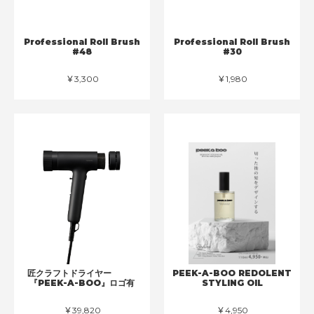
Professional Roll Brush
Professional Roll Brush
#48
#30
￥3,300
￥1,980
匠クラフトドライヤー
PEEK-A-BOO REDOLENT
『PEEK-A-BOO』ロゴ有
STYLING OIL
￥39,820
￥4,950