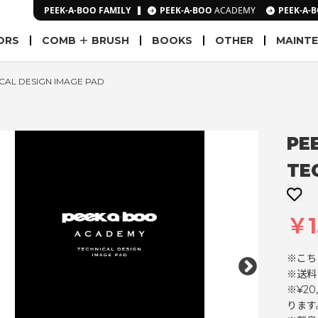
PEEK-A-BOO FAMILY
PEEK-A-BOO
ACADEMY
PEEK-A-
ORS
COMB ＋ BRUSH
BOOKS
OTHER
MAINT
AL DESIGN IMAGE PAD
PE
TE
￥1
※こち
※送料
※¥2
ります