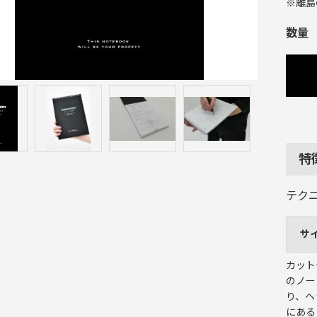
※離島
数量
特
テク
サ
カット
のノー
り、ヘ
にある「